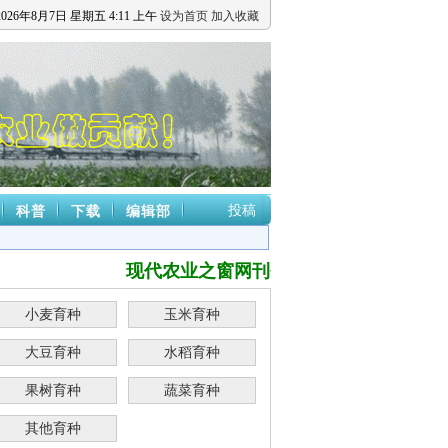
2026
年
8
月
7
日
星期五
4
:
11
上午
设为首页
加入收藏
投稿
科普
下载
编辑部
现代农业之窗网刊登的署名作品，其内容均为
小麦育种
玉米育种
大豆育种
水稻育种
果树育种
蔬菜育种
其他育种