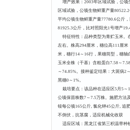
增产效果：2003年区域试验，公顷生物
区域试验，公顷生物鲜重产量80522.2
平均公顷生物鲜重产量77780.6公斤
81925.3公斤，比对照阳光1号增产19.
特征特性：品种类型为青贮玉米。在适宜
左右。株高294厘米，穗位高111厘米，
米，穗行14～16行，果穗筒型，穗
玉米全株（干基）含粗蛋白7.58～7.58%，
～74.85%。接种鉴定结果：大斑病2～
黑穗0～1%。
栽培要点：该品种在适应区5月5～
公顷保苗株数7～7.5万株。施肥方
铵每公顷165公斤, 氯化钾45公斤, 
不倒伏，抗茎腐，适应机械化收获
适应区域：黑龙江省第三积温带种