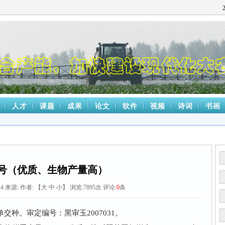
人才
课题
成果
论文
软件
视频
诗词
书画
1号（优质、生物产量高）
24
来源:
作者: 【
大
中
小
】 浏览:
7895
次 评论:
0
条
种。审定编号：黑审玉2007031。