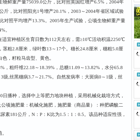
鲜重产量75039.0公斤，比对照英国红增产6.5%，2004年
公斤，比对照阳光1号增产20.1%，2003～2004年省区域试验
，比对照平均增产13.3%。2005年生产试验，公顷生物鲜重产量
4%。
种植区生育日数为112天左右，需≥10℃活动积温2250℃
茎粗2.8厘米，绿叶数13～17个。穗长24.8厘米，穗粗5.0厘
轴白色，籽粒马齿型、黄色。
粗纤维22.18～18.39%，总糖11.09～13.82%，水分65.8
3级,丝黑穗病3.7～21.7%。自然发病率：大斑病0～1级，丝
10日播种，选择中上等肥力地块种植，采用机械化栽培方式，
法及公顷施肥量：机械化施肥，施肥量（商品量）：种肥磷酸二
追肥尿素181公斤，N：P：K比为1.5：1：0.5。该品种适应性强，
植。