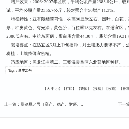
增产效果：2006~2007年区试，平均公顷产量2383.6公斤，较对
试，平均公顷产量2356.7公斤，较对照合丰50增产11.3%。
特征特性：亚有限结荚习性，株高80厘米左右。圆叶，白花，
形，种皮黄色、有光泽，黄色脐，百粒重18克左右。在适宜区，
2380℃左右。中抗灰斑病，蛋白质含量44.30﹪，脂肪含量19.31
栽培要点：在适宜区5月上中旬播种，对土壤肥力要求不严，公顷保
稀植，土壤瘠薄宜密植。
适应地区：黑龙江省第二、三积温带垦区东北部地区种植。
Tags：
垦丰25号
【
大
中
小
】【
打印
】
【
繁体
】【
投稿
】【
收藏
】 【
推
上一篇
：
垦鉴豆34号（高产、稳产、耐瘠、..
下一