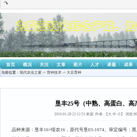
首页
概况
关注
文章
图片
人才
课题
成果
当前位置：
现代农业之窗
->
育种技术
->
大豆育种
垦丰25号（中熟、高蛋白、高
2010-01-28 22:12:53
来源:
作者: 【
大
中
小
】 浏览:
8
品种来源：垦丰16×绥农16，原代号垦03-1074。审定编号：黑垦