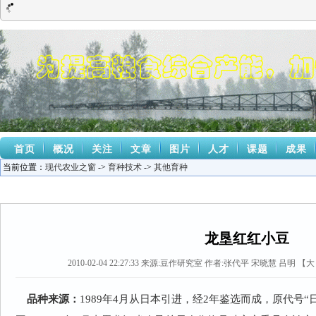
首页
概况
关注
文章
图片
人才
课题
成果
当前位置：
现代农业之窗
->
育种技术
->
其他育种
龙垦红红小豆
2010-02-04 22:27:33
来源:
豆作研究室
作者:张代平 宋晓慧 吕明 【
大
品种来源：
1989
年
4
月从日本引进，经
2
年鉴选而成，原代号“