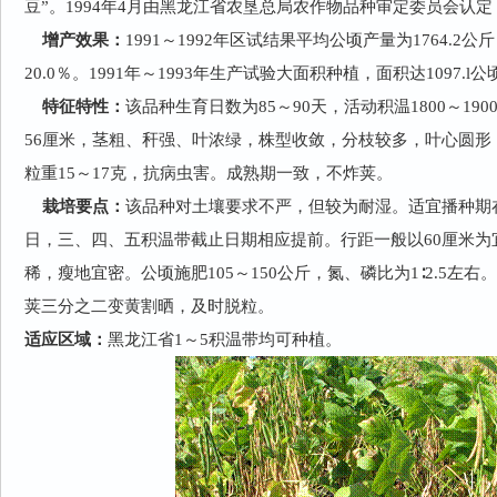
豆”。
1994
年
4
月由黑龙江省农垦总局农作物品种审定委员会认定
增产效果：
1991
～
1992
年区试结果平均公顷产量为
1764.2
公斤
20.0
％。
1991
年～
1993
年生产试验大面积种植，面积达
1097.l
公
特征特性：
该品种生育日数为
85
～
90
天，活动积温
1800
～
190
56
厘米，茎粗、秆强、叶浓绿，株型收敛，分枝较多，叶心圆形
粒重
15
～
17
克，抗病虫害。成熟期一致，不炸荚。
栽培要点：
该品种对土壤要求不严，但较为耐湿。适宜播种期
日，三、四、五积温带截止日期相应提前。行距一般以
60
厘米为
稀，瘦地宜密。公顷施肥
105
～
150
公斤，氮、磷比为
1
∶
2.5
左右。
荚三分之二变黄割晒，及时脱粒。
适应区域：
黑龙江省
1
～
5
积温带均可种植。