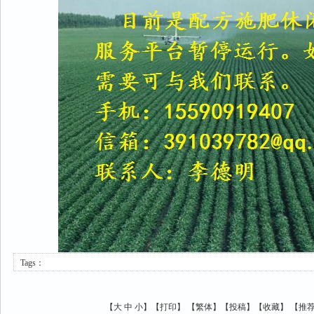
Tags：
【
大
中
小
】【
打印
】
【
繁体
】【
投稿
】【
收藏
】 【
推