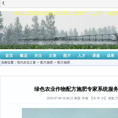
首页
概况
关注
文章
图片
人才
课题
成果
当前位置：
现代农业之窗
->
配方施肥
->
配方施肥
绿色农业作物配方施肥专家系统服
2016-07-08 16:46:25
来源:
作者: 【
大
中
小
】 浏览:
2